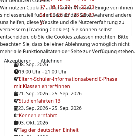
Wir benutzen Cookies
17
18
19
20
21
22
23
Wir nutzen Cookies auf unserer Website. Einige von ihnen
sind essenziell für den Betrieb der Seite, während andere
24
25
26
27
28
29
30
uns helfen, diese Website und die Nutzererfahrung zu
31
verbessern (Tracking Cookies). Sie können selbst
entscheiden, ob Sie die Cookies zulassen möchten. Bitte
beachten Sie, dass bei einer Ablehnung womöglich nicht
mehr alle Funktionalitäten der Seite zur Verfügung stehen.
Akzeptieren
Ablehnen
08. Sep. 2026
19:00 Uhr
-
21:00 Uhr
Eltern-Schüler-Informationsabend E-Phase
mit Klassenlehrer*innen
21. Sep. 2026
-
25. Sep. 2026
Studienfahrten 13
23. Sep. 2026
-
25. Sep. 2026
Kennenlernfahrt
03. Okt. 2026
Tag der deutschen Einheit