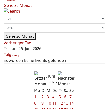
Gehe zu Monat
Gehe zu Monat
Vorheriger Tag
Freitag, 26. Juni 2026
Folgetag
Es wurden keine Events gefunden
Juni
2026
Mo
Di
Mi
Do
Fr
Sa
So
1
2
3
4
5
6
7
8
9
10
11
12
13
14