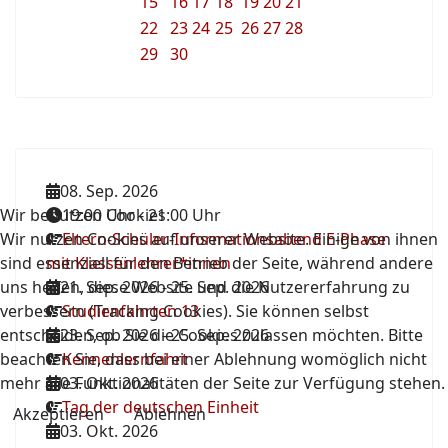
15
16
17
18
19
20
21
22
23
24
25
26
27
28
29
30
08. Sep. 2026
Wir benutzen Cookies
19:00 Uhr
-
21:00 Uhr
Wir nutzen Cookies auf unserer Website. Einige von ihnen
Eltern-Schüler-Informationsabend E-Phase
sind essenziell für den Betrieb der Seite, während andere
mit Klassenlehrer*innen
uns helfen, diese Website und die Nutzererfahrung zu
21. Sep. 2026
-
25. Sep. 2026
verbessern (Tracking Cookies). Sie können selbst
Studienfahrten 13
entscheiden, ob Sie die Cookies zulassen möchten. Bitte
23. Sep. 2026
-
25. Sep. 2026
beachten Sie, dass bei einer Ablehnung womöglich nicht
Kennenlernfahrt
mehr alle Funktionalitäten der Seite zur Verfügung stehen.
03. Okt. 2026
Tag der deutschen Einheit
Akzeptieren
Ablehnen
03. Okt. 2026