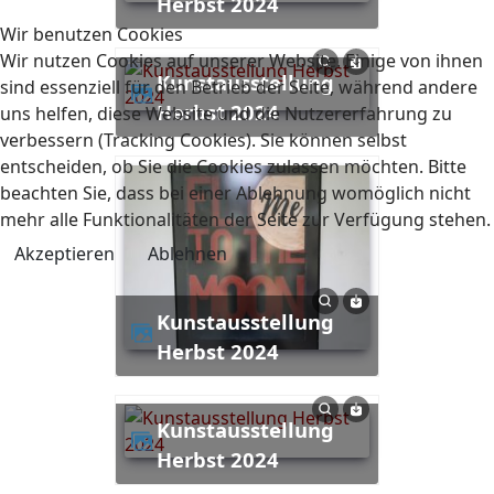
Herbst 2024
Wir benutzen Cookies
Wir nutzen Cookies auf unserer Website. Einige von ihnen
Kunstausstellung
sind essenziell für den Betrieb der Seite, während andere
Herbst 2024
uns helfen, diese Website und die Nutzererfahrung zu
verbessern (Tracking Cookies). Sie können selbst
entscheiden, ob Sie die Cookies zulassen möchten. Bitte
beachten Sie, dass bei einer Ablehnung womöglich nicht
mehr alle Funktionalitäten der Seite zur Verfügung stehen.
Akzeptieren
Ablehnen
Kunstausstellung
Herbst 2024
Kunstausstellung
Herbst 2024