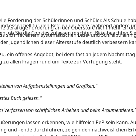
elle Förderung der Schülerinnen und Schüler. Als Schule ha
ind essenziell für den Betrieb der Seite, während andere u
e derartige Förderung an der Oberstufe nicht mehr erforde
en, ob Sie die Cookies zulassen möchten. Bitte beachten Si
 sich mit einem systematischen Lese- und Schreibtraining, 
er Jugendlichen dieser Altersstufe deutlich verbessern ka
 zu, ein offenes Angebot, bei dem fast an jedem Nachmittag
g zu allen Fragen rund um Texte zur Verfügung steht.
stehen von Aufgabenstellungen und Grafiken.“
ettes Buch gelesen.“
im Verfassen von schriftlichen Arbeiten und beim Argumentieren.
ußerungen lassen erkennen, wie hilfreich PeP sein kann. Au
 und –ende durchführen, zeigen den nachweislichen Erfol