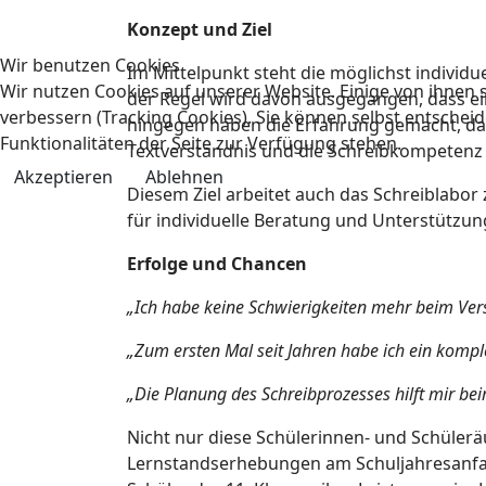
Konzept und Ziel
Wir benutzen Cookies
Im Mittelpunkt steht die möglichst individu
Wir nutzen Cookies auf unserer Website. Einige von ihnen s
der Regel wird davon ausgegangen, dass ein
verbessern (Tracking Cookies). Sie können selbst entscheid
hingegen haben die Erfahrung gemacht, dass
Funktionalitäten der Seite zur Verfügung stehen.
Textverständnis und die Schreibkompetenz d
Akzeptieren
Ablehnen
Diesem Ziel arbeitet auch das Schreiblabor
für individuelle Beratung und Unterstützun
Erfolge und Chancen
„Ich habe keine Schwierigkeiten mehr beim Ver
„Zum ersten Mal seit Jahren habe ich ein kompl
„Die Planung des Schreibprozesses hilft mir be
Nicht nur diese Schülerinnen- und Schülerä
Lernstandserhebungen am Schuljahresanfang