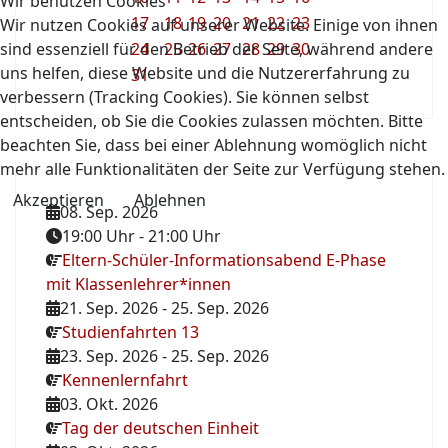
Wir benutzen Cookies
17
18
19
20
21
22
23
Wir nutzen Cookies auf unserer Website. Einige von ihnen
sind essenziell für den Betrieb der Seite, während andere
24
25
26
27
28
29
30
uns helfen, diese Website und die Nutzererfahrung zu
31
verbessern (Tracking Cookies). Sie können selbst
entscheiden, ob Sie die Cookies zulassen möchten. Bitte
beachten Sie, dass bei einer Ablehnung womöglich nicht
mehr alle Funktionalitäten der Seite zur Verfügung stehen.
Akzeptieren
Ablehnen
08. Sep. 2026
19:00 Uhr
-
21:00 Uhr
Eltern-Schüler-Informationsabend E-Phase
mit Klassenlehrer*innen
21. Sep. 2026
-
25. Sep. 2026
Studienfahrten 13
23. Sep. 2026
-
25. Sep. 2026
Kennenlernfahrt
03. Okt. 2026
Tag der deutschen Einheit