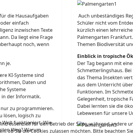
 für die Hausaufgaben
Auch unbeständiges Reg
 oder einfach
Schüler nicht vom Entde
lligenz inzwischen Texte
kürzlich einen lehrreich
nn. Da liegt eine Frage
Palmengarten Frankfurt.
 überhaupt noch, wenn
Themen Biodiversität und
Einblick in tropische 
n je.
Der Tag begann mit eine
Schmetterlingshaus. Bei
ere KI-Systeme sind
das Thema Insekten verti
gorithmen, Daten und
aus dem Unterricht über 
che Systeme
Funktionen. Im Schmetter
in der Informatik.
Gelegenheit, tropische 
Dabei lernten sie die ök
ch nur zu programmieren.
Lebewesen für unsere U
 lösen, logisch zu
 Welt funktioniert. Wie
ind essenziell für den Betrieb der Seite, während andere u
llsten Weg? Warum
en, ob Sie die Cookies zulassen möchten. Bitte beachten Si