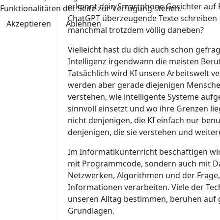
erkennt dein Smartphone Gesichter auf
Funktionalitäten der Seite zur Verfügung stehen.
ChatGPT überzeugende Texte schreiben 
Akzeptieren
Ablehnen
manchmal trotzdem völlig daneben?
Vielleicht hast du dich auch schon gefrag
Intelligenz irgendwann die meisten Ber
Tatsächlich wird KI unsere Arbeitswelt ve
werden aber gerade diejenigen Mensche
verstehen, wie intelligente Systeme aufg
sinnvoll einsetzt und wo ihre Grenzen li
nicht denjenigen, die KI einfach nur ben
denjenigen, die sie verstehen und weite
Im Informatikunterricht beschäftigen wi
mit Programmcode, sondern auch mit D
Netzwerken, Algorithmen und der Frage
Informationen verarbeiten. Viele der Tec
unseren Alltag bestimmen, beruhen auf
Grundlagen.