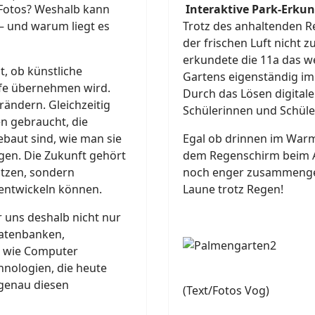
 Fotos? Weshalb kann
Interaktive Park-Erku
– und warum liegt es
Trotz des anhaltenden 
der frischen Luft nicht 
erkundete die 11a das w
t, ob künstliche
Gartens eigenständig im
ufe übernehmen wird.
Durch das Lösen digital
rändern. Gleichzeitig
Schülerinnen und Schüle
n gebraucht, die
ebaut sind, wie man sie
Egal ob drinnen im Warm
egen. Die Zukunft gehört
dem Regenschirm beim Ac
utzen, sondern
noch enger zusammengesc
rentwickeln können.
Laune trotz Regen!
r uns deshalb nicht nur
atenbanken,
, wie Computer
hnologien, die heute
 genau diesen
(Text/Fotos Vog)