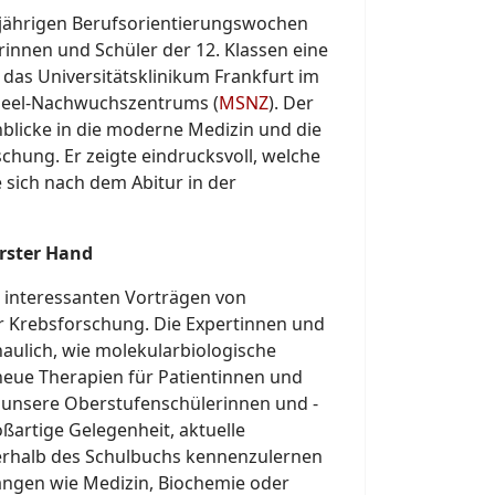
jährigen Berufsorientierungswochen
innen und Schüler der 12. Klassen eine
das Universitätsklinikum Frankfurt im
heel-Nachwuchszentrums (
MSNZ
). Der
nblicke in die moderne Medizin und die
chung. Er zeigte eindrucksvoll, welche
e sich nach dem Abitur in der
rster Hand
 interessanten Vorträgen von
r Krebsforschung. Die Expertinnen und
aulich, wie molekularbiologische
neue Therapien für Patientinnen und
r unsere Oberstufenschülerinnen und -
oßartige Gelegenheit, aktuelle
rhalb des Schulbuchs kennenzulernen
ängen wie Medizin, Biochemie oder