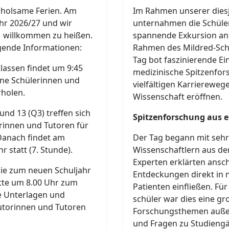
erholsame Ferien. Am
Im Rahmen unserer dies
hr 2026/27 und wir
unternahmen die Schüler
1 willkommen zu heißen.
spannende Exkursion an 
lgende Informationen:
Rahmen des Mildred-Sc
Tag bot faszinierende Ei
lassen findet um 9:45
medizinische Spitzenfors
 jene Schülerinnen und
vielfältigen Karriereweg
rholen.
Wissenschaft eröffnen.
und 13 (Q3) treffen sich
Spitzenforschung aus e
orinnen und Tutoren für
Danach findet am
Der Tag begann mit sehr
 statt (7. Stunde).
Wissenschaftlern aus de
Experten erklärten ansch
die zum neuen Schuljahr
Entdeckungen direkt in 
tte um 8.00 Uhr zum
Patienten einfließen. Fü
he Unterlagen und
schüler war dies eine gr
utorinnen und Tutoren
Forschungsthemen auße
und Fragen zu Studieng