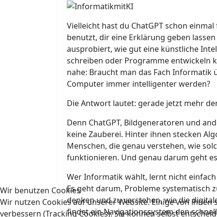
Vielleicht hast du ChatGPT schon einmal
benutzt, dir eine Erklärung geben lassen
ausprobiert, wie gut eine künstliche Inte
schreiben oder Programme entwickeln ka
nahe: Braucht man das Fach Informatik
Computer immer intelligenter werden?
Die Antwort lautet: gerade jetzt mehr den
Denn ChatGPT, Bildgeneratoren und and
keine Zauberei. Hinter ihnen stecken Al
Menschen, die genau verstehen, wie sol
funktionieren. Und genau darum geht es 
Wer Informatik wählt, lernt nicht einfa
Es geht darum, Probleme systematisch zu
Wir benutzen Cookies
denken und zu verstehen, wie die digitale
Wir nutzen Cookies auf unserer Website. Einige von ihnen s
findet ein Navigationssystem den schne
verbessern (Tracking Cookies). Sie können selbst entscheid