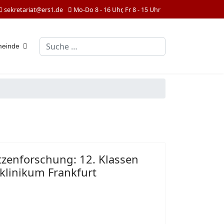
sekretariat@ers1.de
Mo-Do 8 - 16 Uhr, Fr 8 - 15 Uhr
Suchen
meinde
itzenforschung: 12. Klassen
klinikum Frankfurt