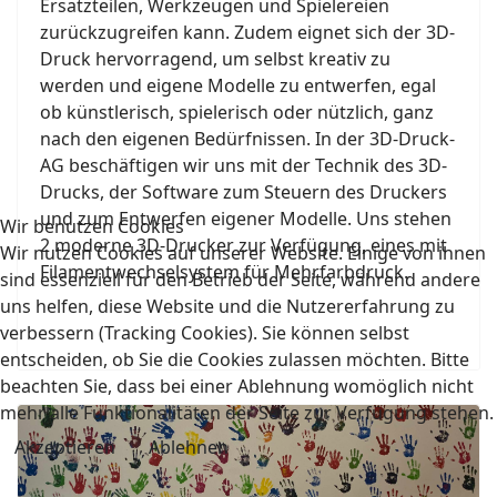
Ersatzteilen, Werkzeugen und Spielereien
zurückzugreifen kann. Zudem eignet sich der 3D-
Druck hervorragend, um selbst kreativ zu
werden und eigene Modelle zu entwerfen, egal
ob künstlerisch, spielerisch oder nützlich, ganz
nach den eigenen Bedürfnissen. In der 3D-Druck-
AG beschäftigen wir uns mit der Technik des 3D-
Drucks, der Software zum Steuern des Druckers
und zum Entwerfen eigener Modelle. Uns stehen
Wir benutzen Cookies
2 moderne 3D-Drucker zur Verfügung, eines mit
Wir nutzen Cookies auf unserer Website. Einige von ihnen
Filamentwechselsystem für Mehrfarbdruck.
sind essenziell für den Betrieb der Seite, während andere
uns helfen, diese Website und die Nutzererfahrung zu
verbessern (Tracking Cookies). Sie können selbst
entscheiden, ob Sie die Cookies zulassen möchten. Bitte
beachten Sie, dass bei einer Ablehnung womöglich nicht
mehr alle Funktionalitäten der Seite zur Verfügung stehen.
Akzeptieren
Ablehnen