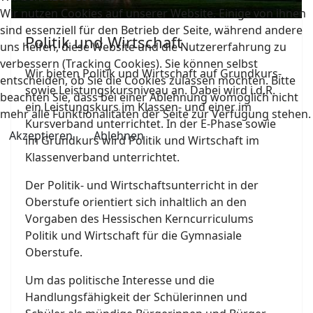
Wir nutzen Cookies auf unserer Website. Einige von ihnen
sind essenziell für den Betrieb der Seite, während andere
Politik und Wirtschaft
uns helfen, diese Website und die Nutzererfahrung zu
verbessern (Tracking Cookies). Sie können selbst
Wir bieten Politik und Wirtschaft auf Grundkurs-
entscheiden, ob Sie die Cookies zulassen möchten. Bitte
sowie Leistungskursniveau an. Dabei wird i.d.R.
beachten Sie, dass bei einer Ablehnung womöglich nicht
ein Leistungskurs im Klassen- und einer im
mehr alle Funktionalitäten der Seite zur Verfügung stehen.
Kursverband unterrichtet. In der E-Phase sowie
Akzeptieren
Ablehnen
im Grundkurs wird Politik und Wirtschaft im
Klassenverband unterrichtet.
Der Politik- und Wirtschaftsunterricht in der
Oberstufe orientiert sich inhaltlich an den
Vorgaben des Hessischen Kerncurriculums
Politik und Wirtschaft für die Gymnasiale
Oberstufe.
Um das politische Interesse und die
Handlungsfähigkeit der Schülerinnen und