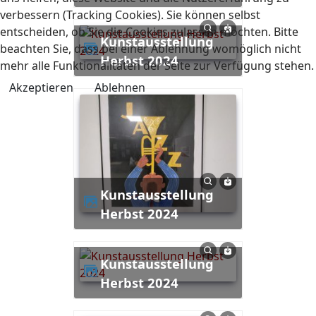
verbessern (Tracking Cookies). Sie können selbst
entscheiden, ob Sie die Cookies zulassen möchten. Bitte
Kunstausstellung
beachten Sie, dass bei einer Ablehnung womöglich nicht
Herbst 2024
mehr alle Funktionalitäten der Seite zur Verfügung stehen.
Akzeptieren
Ablehnen
Kunstausstellung
Herbst 2024
Kunstausstellung
Herbst 2024