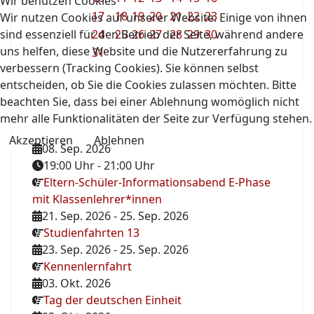
Wir benutzen Cookies
17
18
19
20
21
22
23
Wir nutzen Cookies auf unserer Website. Einige von ihnen
sind essenziell für den Betrieb der Seite, während andere
24
25
26
27
28
29
30
uns helfen, diese Website und die Nutzererfahrung zu
31
verbessern (Tracking Cookies). Sie können selbst
entscheiden, ob Sie die Cookies zulassen möchten. Bitte
beachten Sie, dass bei einer Ablehnung womöglich nicht
mehr alle Funktionalitäten der Seite zur Verfügung stehen.
Akzeptieren
Ablehnen
08. Sep. 2026
19:00 Uhr
-
21:00 Uhr
Eltern-Schüler-Informationsabend E-Phase
mit Klassenlehrer*innen
21. Sep. 2026
-
25. Sep. 2026
Studienfahrten 13
23. Sep. 2026
-
25. Sep. 2026
Kennenlernfahrt
03. Okt. 2026
Tag der deutschen Einheit