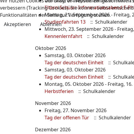
Dienstag, 08. September 2026 19:00 - 2
Wir nutzen Cookies auf unserer Website. Einige von ihnen s
Eltern-Schüler-Informationsabend E-Ph
verbessern (Tracking Cookies). Sie können selbst entscheid
Montag, 21. September 2026 - Freitag,
Funktionalitäten der Seite zur Verfügung stehen.
Studienfahrten 13
:: Schulkalender
Akzeptieren
Ablehnen
Mittwoch, 23. September 2026 - Freitag
Kennenlernfahrt
:: Schulkalender
Oktober 2026
Samstag, 03. Oktober 2026
Tag der deutschen Einheit
:: Schulkal
Samstag, 03. Oktober 2026
Tag der deutschen Einheit
:: Schulkal
Montag, 05. Oktober 2026 - Freitag, 16
Herbstferien
:: Schulkalender
November 2026
Freitag, 27. November 2026
Tag der offenen Tür
:: Schulkalender
Dezember 2026