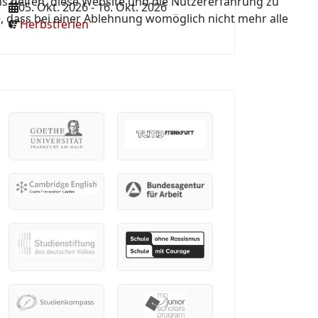
ns helfen, diese Website und die Nutzererfahrung zu
05. Okt. 2026
-
16. Okt. 2026
e, dass bei einer Ablehnung womöglich nicht mehr alle
Herbstferien