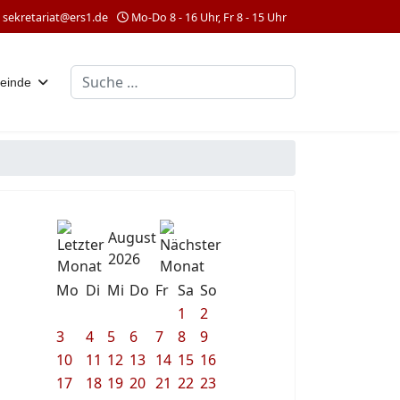
sekretariat@ers1.de
Mo-Do 8 - 16 Uhr, Fr 8 - 15 Uhr
Suchen
einde
August
2026
Mo
Di
Mi
Do
Fr
Sa
So
1
2
3
4
5
6
7
8
9
10
11
12
13
14
15
16
17
18
19
20
21
22
23