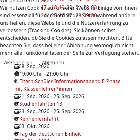
Wir benutzen Cookies
17
18
19
20
21
22
23
Wir nutzen Cookies auf unserer Website. Einige von ihnen
sind essenziell für den Betrieb der Seite, während andere
24
25
26
27
28
29
30
uns helfen, diese Website und die Nutzererfahrung zu
31
verbessern (Tracking Cookies). Sie können selbst
entscheiden, ob Sie die Cookies zulassen möchten. Bitte
beachten Sie, dass bei einer Ablehnung womöglich nicht
mehr alle Funktionalitäten der Seite zur Verfügung stehen.
Akzeptieren
Ablehnen
08. Sep. 2026
19:00 Uhr
-
21:00 Uhr
Eltern-Schüler-Informationsabend E-Phase
mit Klassenlehrer*innen
21. Sep. 2026
-
25. Sep. 2026
Studienfahrten 13
23. Sep. 2026
-
25. Sep. 2026
Kennenlernfahrt
03. Okt. 2026
Tag der deutschen Einheit