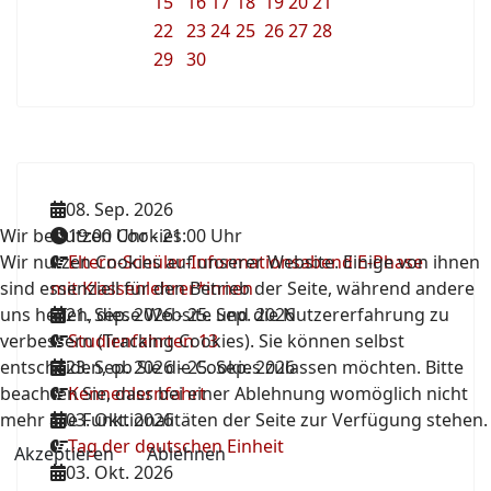
15
16
17
18
19
20
21
22
23
24
25
26
27
28
29
30
08. Sep. 2026
Wir benutzen Cookies
19:00 Uhr
-
21:00 Uhr
Wir nutzen Cookies auf unserer Website. Einige von ihnen
Eltern-Schüler-Informationsabend E-Phase
sind essenziell für den Betrieb der Seite, während andere
mit Klassenlehrer*innen
uns helfen, diese Website und die Nutzererfahrung zu
21. Sep. 2026
-
25. Sep. 2026
verbessern (Tracking Cookies). Sie können selbst
Studienfahrten 13
entscheiden, ob Sie die Cookies zulassen möchten. Bitte
23. Sep. 2026
-
25. Sep. 2026
beachten Sie, dass bei einer Ablehnung womöglich nicht
Kennenlernfahrt
mehr alle Funktionalitäten der Seite zur Verfügung stehen.
03. Okt. 2026
Tag der deutschen Einheit
Akzeptieren
Ablehnen
03. Okt. 2026