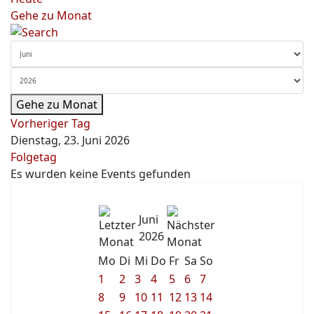
Gehe zu Monat
Gehe zu Monat
Vorheriger Tag
Dienstag, 23. Juni 2026
Folgetag
Es wurden keine Events gefunden
Juni
2026
Mo
Di
Mi
Do
Fr
Sa
So
1
2
3
4
5
6
7
8
9
10
11
12
13
14