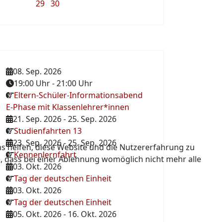
29
30
08. Sep. 2026
19:00 Uhr
-
21:00 Uhr
Eltern-Schüler-Informationsabend
E-Phase mit Klassenlehrer*innen
21. Sep. 2026
-
25. Sep. 2026
Studienfahrten 13
23. Sep. 2026
-
25. Sep. 2026
ns helfen, diese Website und die Nutzererfahrung zu
Kennenlernfahrt
e, dass bei einer Ablehnung womöglich nicht mehr alle
03. Okt. 2026
Tag der deutschen Einheit
03. Okt. 2026
Tag der deutschen Einheit
05. Okt. 2026
-
16. Okt. 2026