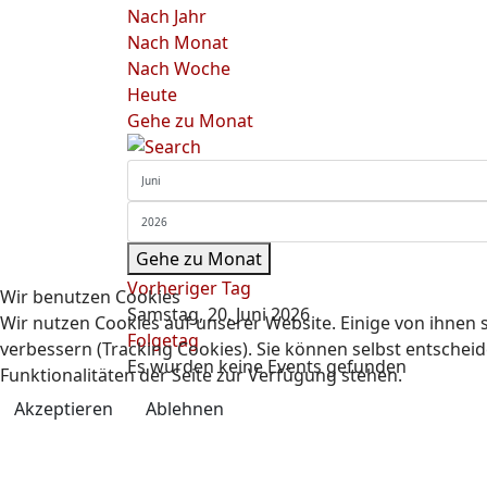
Nach Jahr
Nach Monat
Nach Woche
Heute
Gehe zu Monat
Gehe zu Monat
Vorheriger Tag
Wir benutzen Cookies
Samstag, 20. Juni 2026
Wir nutzen Cookies auf unserer Website. Einige von ihnen s
Folgetag
verbessern (Tracking Cookies). Sie können selbst entscheid
Es wurden keine Events gefunden
Funktionalitäten der Seite zur Verfügung stehen.
Akzeptieren
Ablehnen