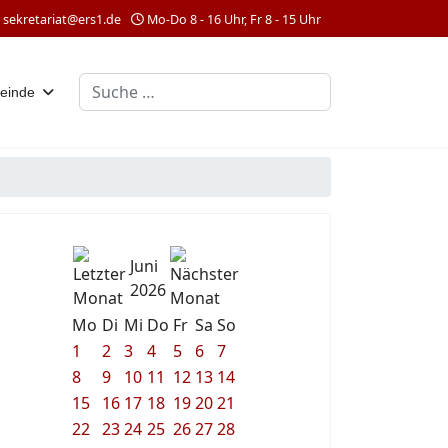
sekretariat@ers1.de
Mo-Do 8 - 16 Uhr, Fr 8 - 15 Uhr
Suchen
einde
Juni
2026
Mo
Di
Mi
Do
Fr
Sa
So
1
2
3
4
5
6
7
8
9
10
11
12
13
14
15
16
17
18
19
20
21
22
23
24
25
26
27
28