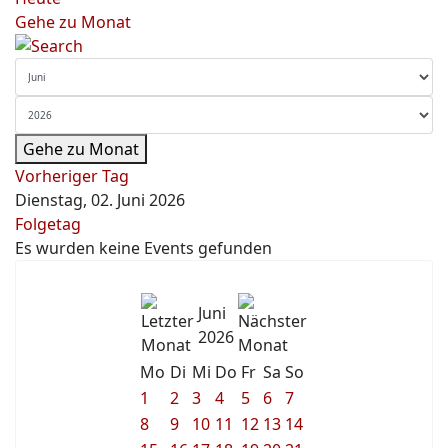
Gehe zu Monat
Gehe zu Monat
Vorheriger Tag
Dienstag, 02. Juni 2026
Folgetag
Es wurden keine Events gefunden
Juni
2026
Mo
Di
Mi
Do
Fr
Sa
So
1
2
3
4
5
6
7
8
9
10
11
12
13
14