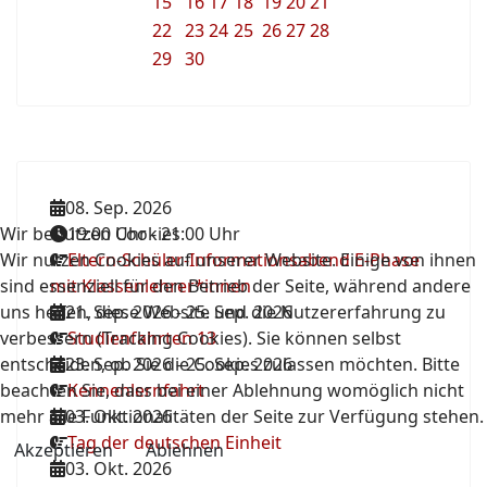
15
16
17
18
19
20
21
22
23
24
25
26
27
28
29
30
08. Sep. 2026
Wir benutzen Cookies
19:00 Uhr
-
21:00 Uhr
Wir nutzen Cookies auf unserer Website. Einige von ihnen
Eltern-Schüler-Informationsabend E-Phase
sind essenziell für den Betrieb der Seite, während andere
mit Klassenlehrer*innen
uns helfen, diese Website und die Nutzererfahrung zu
21. Sep. 2026
-
25. Sep. 2026
verbessern (Tracking Cookies). Sie können selbst
Studienfahrten 13
entscheiden, ob Sie die Cookies zulassen möchten. Bitte
23. Sep. 2026
-
25. Sep. 2026
beachten Sie, dass bei einer Ablehnung womöglich nicht
Kennenlernfahrt
mehr alle Funktionalitäten der Seite zur Verfügung stehen.
03. Okt. 2026
Tag der deutschen Einheit
Akzeptieren
Ablehnen
03. Okt. 2026