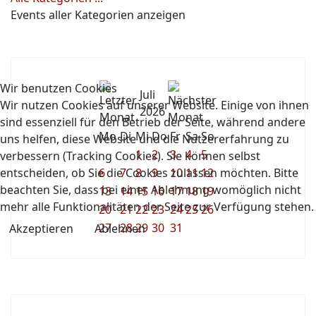
Events aller Kategorien anzeigen
Wir benutzen Cookies
Juli
Wir nutzen Cookies auf unserer Website. Einige von ihnen
2026
sind essenziell für den Betrieb der Seite, während andere
Mo
Di
Mi
Do
Fr
Sa
So
uns helfen, diese Website und die Nutzererfahrung zu
1
2
3
4
5
verbessern (Tracking Cookies). Sie können selbst
entscheiden, ob Sie die Cookies zulassen möchten. Bitte
6
7
8
9
10
11
12
beachten Sie, dass bei einer Ablehnung womöglich nicht
13
14
15
16
17
18
19
mehr alle Funktionalitäten der Seite zur Verfügung stehen.
20
21
22
23
24
25
26
27
28
29
30
31
Akzeptieren
Ablehnen