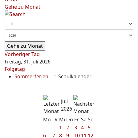
Gehe zu Monat
Gehe zu Monat
Vorheriger Tag
Freitag, 31. Juli 2026
Folgetag
Sommerferien
:: Schulkalender
Juli
2026
Mo
Di
Mi
Do
Fr
Sa
So
1
2
3
4
5
6
7
8
9
10
11
12