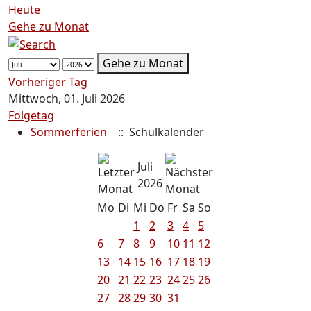
Heute
Gehe zu Monat
Gehe zu Monat
Vorheriger Tag
Mittwoch, 01. Juli 2026
Folgetag
Sommerferien
:: Schulkalender
Juli
2026
Mo
Di
Mi
Do
Fr
Sa
So
1
2
3
4
5
6
7
8
9
10
11
12
13
14
15
16
17
18
19
20
21
22
23
24
25
26
27
28
29
30
31