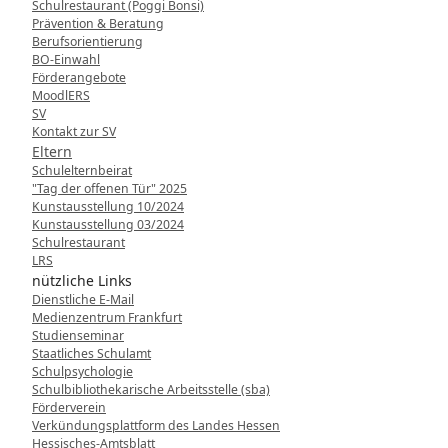
Schulrestaurant (Poggi Bonsi)
Prävention & Beratung
Berufsorientierung
BO-Einwahl
Förderangebote
MoodlERS
SV
Kontakt zur SV
Eltern
Schulelternbeirat
"Tag der offenen Tür" 2025
Kunstausstellung 10/2024
Kunstausstellung 03/2024
Schulrestaurant
LRS
nützliche Links
Dienstliche E-Mail
Medienzentrum Frankfurt
Studienseminar
Staatliches Schulamt
Schulpsychologie
Schulbibliothekarische Arbeitsstelle (sba)
Förderverein
Verkündungsplattform des Landes Hessen
Hessisches-Amtsblatt