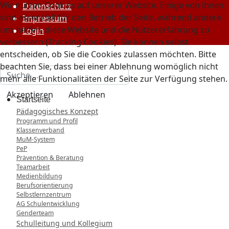
Wir nutzen Cookies auf unserer Website. Einige von ihnen
Datenschutz
sind essenziell für den Betrieb der Seite, während andere
Impressum
uns helfen, diese Website und die Nutzererfahrung zu
Login
verbessern (Tracking Cookies). Sie können selbst
entscheiden, ob Sie die Cookies zulassen möchten. Bitte
beachten Sie, dass bei einer Ablehnung womöglich nicht
Suchen
mehr alle Funktionalitäten der Seite zur Verfügung stehen.
Akzeptieren
Ablehnen
Startseite
Pädagogisches Konzept
Programm und Profil
Klassenverband
MuM-System
PeP
Prävention & Beratung
Teamarbeit
Medienbildung
Berufsorientierung
Selbstlernzentrum
AG Schulentwicklung
Genderteam
Schulleitung und Kollegium