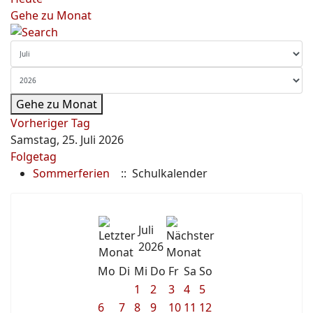
Gehe zu Monat
Gehe zu Monat
Vorheriger Tag
Samstag, 25. Juli 2026
Folgetag
Sommerferien
:: Schulkalender
Juli
2026
Mo
Di
Mi
Do
Fr
Sa
So
1
2
3
4
5
6
7
8
9
10
11
12