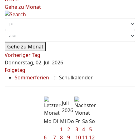
Gehe zu Monat
Gehe zu Monat
Vorheriger Tag
Donnerstag, 02. Juli 2026
Folgetag
Sommerferien
:: Schulkalender
Juli
2026
Mo
Di
Mi
Do
Fr
Sa
So
1
2
3
4
5
6
7
8
9
10
11
12