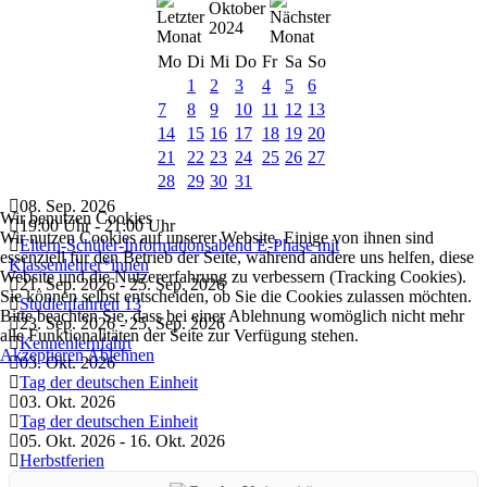
Oktober
2024
Mo
Di
Mi
Do
Fr
Sa
So
1
2
3
4
5
6
7
8
9
10
11
12
13
14
15
16
17
18
19
20
21
22
23
24
25
26
27
28
29
30
31
08. Sep. 2026
Wir benutzen Cookies
19:00 Uhr
-
21:00 Uhr
Wir nutzen Cookies auf unserer Website. Einige von ihnen sind
Eltern-Schüler-Informationsabend E-Phase mit
essenziell für den Betrieb der Seite, während andere uns helfen, diese
Klassenlehrer*innen
Website und die Nutzererfahrung zu verbessern (Tracking Cookies).
21. Sep. 2026
-
25. Sep. 2026
Sie können selbst entscheiden, ob Sie die Cookies zulassen möchten.
Studienfahrten 13
Bitte beachten Sie, dass bei einer Ablehnung womöglich nicht mehr
23. Sep. 2026
-
25. Sep. 2026
alle Funktionalitäten der Seite zur Verfügung stehen.
Kennenlernfahrt
Akzeptieren
Ablehnen
03. Okt. 2026
Tag der deutschen Einheit
03. Okt. 2026
Tag der deutschen Einheit
05. Okt. 2026
-
16. Okt. 2026
Herbstferien