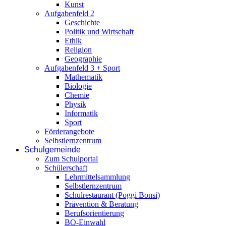
Kunst
Aufgabenfeld 2
Geschichte
Politik und Wirtschaft
Ethik
Religion
Geographie
Aufgabenfeld 3 + Sport
Mathematik
Biologie
Chemie
Physik
Informatik
Sport
Förderangebote
Selbstlernzentrum
Schulgemeinde
Zum Schulportal
Schülerschaft
Lehrmittelsammlung
Selbstlernzentrum
Schulrestaurant (Poggi Bonsi)
Prävention & Beratung
Berufsorientierung
BO-Einwahl