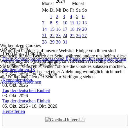
2024
Mo
Di
Mi
Do
Fr
Sa
So
1
2
3
4
5
6
7
8
9
10
11
12
13
14
15
16
17
18
19
20
21
22
23
24
25
26
27
28
29
30
31
Wir benutzen Cookies
08. Sep. 2026
Wir nutzen Cookies auf unserer Website. Einige von ihnen sind
19:00 Uhr
-
21:00 Uhr
essenziell für den Betrieb der Seite, während andere uns helfen, diese
Eltern-Schüler-Informationsabend E-Phase mit Klassenlehrer*innen
Website und die Nutzererfahrung zu verbessern (Tracking Cookies).
21. Sep. 2026
-
25. Sep. 2026
Sie können selbst entscheiden, ob Sie die Cookies zulassen möchten.
Studienfahrten 13
Bitte beachten Sie, dass bei einer Ablehnung womöglich nicht mehr
23. Sep. 2026
-
25. Sep. 2026
alle Funktionalitäten der Seite zur Verfügung stehen.
Kennenlernfahrt
Akzeptieren
Ablehnen
03. Okt. 2026
Tag der deutschen Einheit
03. Okt. 2026
Tag der deutschen Einheit
05. Okt. 2026
-
16. Okt. 2026
Herbstferien