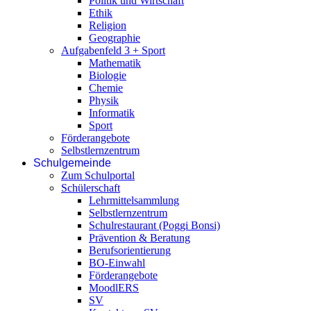
Politik und Wirtschaft
Ethik
Religion
Geographie
Aufgabenfeld 3 + Sport
Mathematik
Biologie
Chemie
Physik
Informatik
Sport
Förderangebote
Selbstlernzentrum
Schulgemeinde
Zum Schulportal
Schülerschaft
Lehrmittelsammlung
Selbstlernzentrum
Schulrestaurant (Poggi Bonsi)
Prävention & Beratung
Berufsorientierung
BO-Einwahl
Förderangebote
MoodlERS
SV