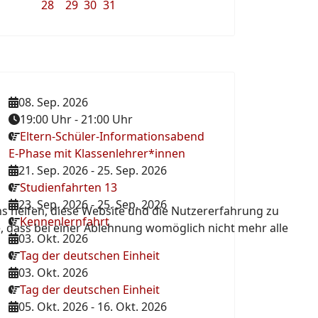
28
29
30
31
08. Sep. 2026
19:00 Uhr
-
21:00 Uhr
Eltern-Schüler-Informationsabend
E-Phase mit Klassenlehrer*innen
21. Sep. 2026
-
25. Sep. 2026
Studienfahrten 13
23. Sep. 2026
-
25. Sep. 2026
ns helfen, diese Website und die Nutzererfahrung zu
Kennenlernfahrt
e, dass bei einer Ablehnung womöglich nicht mehr alle
03. Okt. 2026
Tag der deutschen Einheit
03. Okt. 2026
Tag der deutschen Einheit
05. Okt. 2026
-
16. Okt. 2026