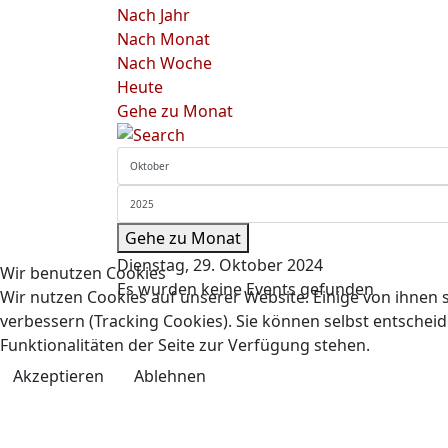
Nach Jahr
Nach Monat
Nach Woche
Heute
Gehe zu Monat
Gehe zu Monat
Dienstag, 29. Oktober 2024
Wir benutzen Cookies
Es wurden keine Events gefunden
Wir nutzen Cookies auf unserer Website. Einige von ihnen s
verbessern (Tracking Cookies). Sie können selbst entscheid
Funktionalitäten der Seite zur Verfügung stehen.
Akzeptieren
Ablehnen