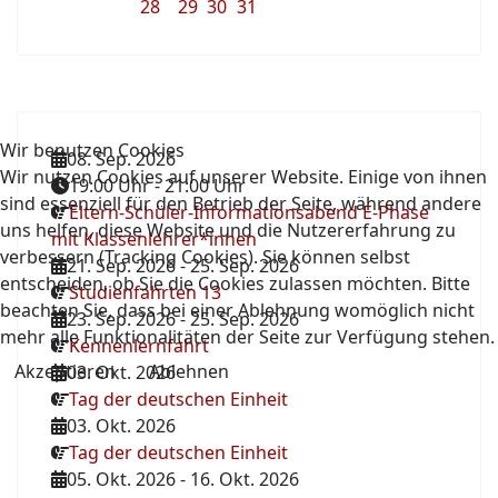
28
29
30
31
Wir benutzen Cookies
08. Sep. 2026
Wir nutzen Cookies auf unserer Website. Einige von ihnen
19:00 Uhr
-
21:00 Uhr
sind essenziell für den Betrieb der Seite, während andere
Eltern-Schüler-Informationsabend E-Phase
uns helfen, diese Website und die Nutzererfahrung zu
mit Klassenlehrer*innen
verbessern (Tracking Cookies). Sie können selbst
21. Sep. 2026
-
25. Sep. 2026
entscheiden, ob Sie die Cookies zulassen möchten. Bitte
Studienfahrten 13
beachten Sie, dass bei einer Ablehnung womöglich nicht
23. Sep. 2026
-
25. Sep. 2026
mehr alle Funktionalitäten der Seite zur Verfügung stehen.
Kennenlernfahrt
Akzeptieren
Ablehnen
03. Okt. 2026
Tag der deutschen Einheit
03. Okt. 2026
Tag der deutschen Einheit
05. Okt. 2026
-
16. Okt. 2026