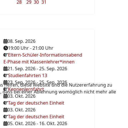
28
29
30
31
08. Sep. 2026
19:00 Uhr
-
21:00 Uhr
Eltern-Schüler-Informationsabend
E-Phase mit Klassenlehrer*innen
21. Sep. 2026
-
25. Sep. 2026
Studienfahrten 13
23. Sep. 2026
-
25. Sep. 2026
ns helfen, diese Website und die Nutzererfahrung zu
Kennenlernfahrt
e, dass bei einer Ablehnung womöglich nicht mehr alle
03. Okt. 2026
Tag der deutschen Einheit
03. Okt. 2026
Tag der deutschen Einheit
05. Okt. 2026
-
16. Okt. 2026