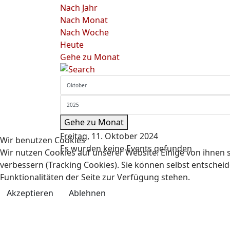
Nach Jahr
Nach Monat
Nach Woche
Heute
Gehe zu Monat
Gehe zu Monat
Freitag, 11. Oktober 2024
Wir benutzen Cookies
Es wurden keine Events gefunden
Wir nutzen Cookies auf unserer Website. Einige von ihnen s
verbessern (Tracking Cookies). Sie können selbst entscheid
Funktionalitäten der Seite zur Verfügung stehen.
Akzeptieren
Ablehnen