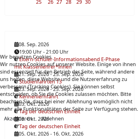
25
26
27
28
29
30
08. Sep. 2026
19:00 Uhr
-
21:00 Uhr
Wir benutzen Cookies
Eltern-Schüler-Informationsabend E-Phase
Wir nutzen Cookies auf unserer Website. Einige von ihnen
mit Klassenlehrer*innen
sind essenziell für den Betrieb der Seite, während andere
21. Sep. 2026
-
25. Sep. 2026
uns helfen, diese Website und die Nutzererfahrung zu
Studienfahrten 13
verbessern (Tracking Cookies). Sie können selbst
23. Sep. 2026
-
25. Sep. 2026
entscheiden, ob Sie die Cookies zulassen möchten. Bitte
Kennenlernfahrt
beachten Sie, dass bei einer Ablehnung womöglich nicht
03. Okt. 2026
mehr alle Funktionalitäten der Seite zur Verfügung stehen.
Tag der deutschen Einheit
Akzeptieren
Ablehnen
03. Okt. 2026
Tag der deutschen Einheit
05. Okt. 2026
-
16. Okt. 2026