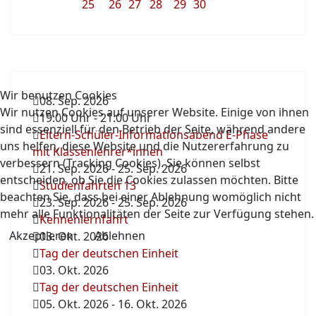
25
26
27
28
29
30
Wir benutzen Cookies
08. Sep. 2026
Wir nutzen Cookies auf unserer Website. Einige von ihnen
19:00 Uhr
-
21:00 Uhr
sind essenziell für den Betrieb der Seite, während andere
Eltern-Schüler-Informationsabend E-Phase
uns helfen, diese Website und die Nutzererfahrung zu
mit Klassenlehrer*innen
verbessern (Tracking Cookies). Sie können selbst
21. Sep. 2026
-
25. Sep. 2026
entscheiden, ob Sie die Cookies zulassen möchten. Bitte
Studienfahrten 13
beachten Sie, dass bei einer Ablehnung womöglich nicht
23. Sep. 2026
-
25. Sep. 2026
mehr alle Funktionalitäten der Seite zur Verfügung stehen.
Kennenlernfahrt
Akzeptieren
Ablehnen
03. Okt. 2026
Tag der deutschen Einheit
03. Okt. 2026
Tag der deutschen Einheit
05. Okt. 2026
-
16. Okt. 2026