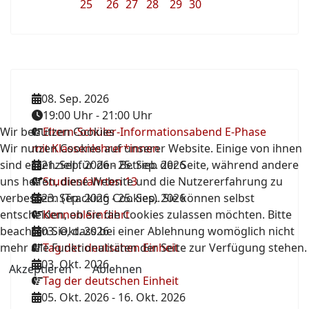
25
26
27
28
29
30
08. Sep. 2026
19:00 Uhr
-
21:00 Uhr
Wir benutzen Cookies
Eltern-Schüler-Informationsabend E-Phase
Wir nutzen Cookies auf unserer Website. Einige von ihnen
mit Klassenlehrer*innen
sind essenziell für den Betrieb der Seite, während andere
21. Sep. 2026
-
25. Sep. 2026
uns helfen, diese Website und die Nutzererfahrung zu
Studienfahrten 13
verbessern (Tracking Cookies). Sie können selbst
23. Sep. 2026
-
25. Sep. 2026
entscheiden, ob Sie die Cookies zulassen möchten. Bitte
Kennenlernfahrt
beachten Sie, dass bei einer Ablehnung womöglich nicht
03. Okt. 2026
mehr alle Funktionalitäten der Seite zur Verfügung stehen.
Tag der deutschen Einheit
03. Okt. 2026
Akzeptieren
Ablehnen
Tag der deutschen Einheit
05. Okt. 2026
-
16. Okt. 2026