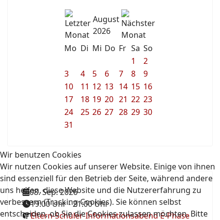
August
2026
Mo
Di
Mi
Do
Fr
Sa
So
1
2
3
4
5
6
7
8
9
10
11
12
13
14
15
16
17
18
19
20
21
22
23
24
25
26
27
28
29
30
31
Wir benutzen Cookies
Wir nutzen Cookies auf unserer Website. Einige von ihnen
sind essenziell für den Betrieb der Seite, während andere
uns helfen, diese Website und die Nutzererfahrung zu
08. Sep. 2026
verbessern (Tracking Cookies). Sie können selbst
19:00 Uhr
-
21:00 Uhr
entscheiden, ob Sie die Cookies zulassen möchten. Bitte
Eltern-Schüler-Informationsabend E-Phase