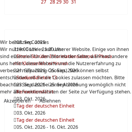
27
28
29
30
31
Wir benutzen Cookies
08. Sep. 2026
Wir nutzen Cookies auf unserer Website. Einige von ihnen
19:00 Uhr
-
21:00 Uhr
sind essenziell für den Betrieb der Seite, während andere
Eltern-Schüler-Informationsabend E-Phase
uns helfen, diese Website und die Nutzererfahrung zu
mit Klassenlehrer*innen
verbessern (Tracking Cookies). Sie können selbst
21. Sep. 2026
-
25. Sep. 2026
entscheiden, ob Sie die Cookies zulassen möchten. Bitte
Studienfahrten 13
beachten Sie, dass bei einer Ablehnung womöglich nicht
23. Sep. 2026
-
25. Sep. 2026
mehr alle Funktionalitäten der Seite zur Verfügung stehen.
Kennenlernfahrt
03. Okt. 2026
Akzeptieren
Ablehnen
Tag der deutschen Einheit
03. Okt. 2026
Tag der deutschen Einheit
05. Okt. 2026
-
16. Okt. 2026