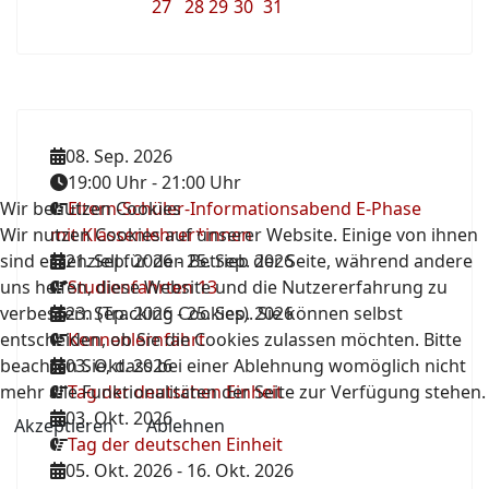
27
28
29
30
31
08. Sep. 2026
19:00 Uhr
-
21:00 Uhr
Wir benutzen Cookies
Eltern-Schüler-Informationsabend E-Phase
Wir nutzen Cookies auf unserer Website. Einige von ihnen
mit Klassenlehrer*innen
sind essenziell für den Betrieb der Seite, während andere
21. Sep. 2026
-
25. Sep. 2026
uns helfen, diese Website und die Nutzererfahrung zu
Studienfahrten 13
verbessern (Tracking Cookies). Sie können selbst
23. Sep. 2026
-
25. Sep. 2026
entscheiden, ob Sie die Cookies zulassen möchten. Bitte
Kennenlernfahrt
beachten Sie, dass bei einer Ablehnung womöglich nicht
03. Okt. 2026
mehr alle Funktionalitäten der Seite zur Verfügung stehen.
Tag der deutschen Einheit
03. Okt. 2026
Akzeptieren
Ablehnen
Tag der deutschen Einheit
05. Okt. 2026
-
16. Okt. 2026