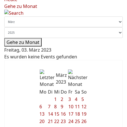
Gehe zu Monat
Gehe zu Monat
Freitag, 03. März 2023
Es wurden keine Events gefunden
März
2023
Mo
Di
Mi
Do
Fr
Sa
So
1
2
3
4
5
6
7
8
9
10
11
12
13
14
15
16
17
18
19
20
21
22
23
24
25
26