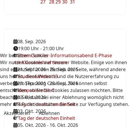
27
28
29
30
31
08. Sep. 2026
19:00 Uhr
-
21:00 Uhr
Wir benutzen Cookies
Eltern-Schüler-Informationsabend E-Phase
Wir nutzen Cookies auf unserer Website. Einige von ihnen
mit Klassenlehrer*innen
sind essenziell für den Betrieb der Seite, während andere
21. Sep. 2026
-
25. Sep. 2026
uns helfen, diese Website und die Nutzererfahrung zu
Studienfahrten 13
verbessern (Tracking Cookies). Sie können selbst
23. Sep. 2026
-
25. Sep. 2026
entscheiden, ob Sie die Cookies zulassen möchten. Bitte
Kennenlernfahrt
beachten Sie, dass bei einer Ablehnung womöglich nicht
03. Okt. 2026
mehr alle Funktionalitäten der Seite zur Verfügung stehen.
Tag der deutschen Einheit
03. Okt. 2026
Akzeptieren
Ablehnen
Tag der deutschen Einheit
05. Okt. 2026
-
16. Okt. 2026