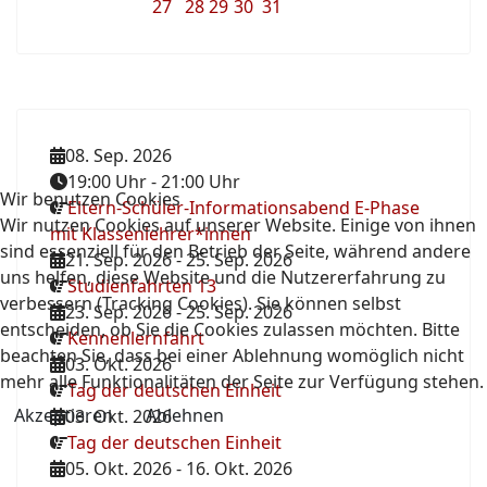
27
28
29
30
31
08. Sep. 2026
19:00 Uhr
-
21:00 Uhr
Wir benutzen Cookies
Eltern-Schüler-Informationsabend E-Phase
Wir nutzen Cookies auf unserer Website. Einige von ihnen
mit Klassenlehrer*innen
sind essenziell für den Betrieb der Seite, während andere
21. Sep. 2026
-
25. Sep. 2026
uns helfen, diese Website und die Nutzererfahrung zu
Studienfahrten 13
verbessern (Tracking Cookies). Sie können selbst
23. Sep. 2026
-
25. Sep. 2026
entscheiden, ob Sie die Cookies zulassen möchten. Bitte
Kennenlernfahrt
beachten Sie, dass bei einer Ablehnung womöglich nicht
03. Okt. 2026
mehr alle Funktionalitäten der Seite zur Verfügung stehen.
Tag der deutschen Einheit
Akzeptieren
Ablehnen
03. Okt. 2026
Tag der deutschen Einheit
05. Okt. 2026
-
16. Okt. 2026