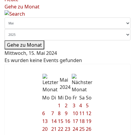
Gehe zu Monat
Gehe zu Monat
Mittwoch, 15. Mai 2024
Es wurden keine Events gefunden
Mai
2024
Mo
Di
Mi
Do
Fr
Sa
So
1
2
3
4
5
6
7
8
9
10
11
12
13
14
15
16
17
18
19
20
21
22
23
24
25
26