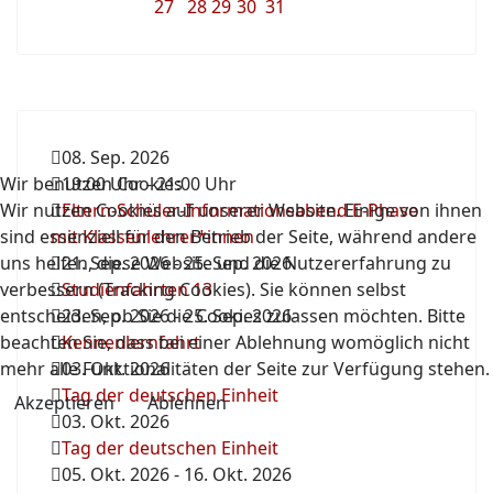
27
28
29
30
31
08. Sep. 2026
Wir benutzen Cookies
19:00 Uhr
-
21:00 Uhr
Wir nutzen Cookies auf unserer Website. Einige von ihnen
Eltern-Schüler-Informationsabend E-Phase
sind essenziell für den Betrieb der Seite, während andere
mit Klassenlehrer*innen
uns helfen, diese Website und die Nutzererfahrung zu
21. Sep. 2026
-
25. Sep. 2026
verbessern (Tracking Cookies). Sie können selbst
Studienfahrten 13
entscheiden, ob Sie die Cookies zulassen möchten. Bitte
23. Sep. 2026
-
25. Sep. 2026
beachten Sie, dass bei einer Ablehnung womöglich nicht
Kennenlernfahrt
mehr alle Funktionalitäten der Seite zur Verfügung stehen.
03. Okt. 2026
Tag der deutschen Einheit
Akzeptieren
Ablehnen
03. Okt. 2026
Tag der deutschen Einheit
05. Okt. 2026
-
16. Okt. 2026