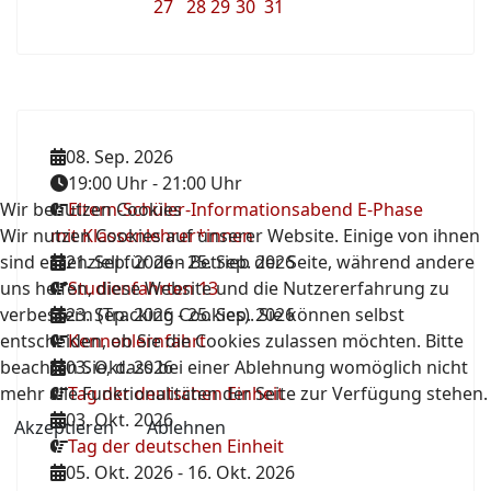
27
28
29
30
31
08. Sep. 2026
19:00 Uhr
-
21:00 Uhr
Wir benutzen Cookies
Eltern-Schüler-Informationsabend E-Phase
Wir nutzen Cookies auf unserer Website. Einige von ihnen
mit Klassenlehrer*innen
sind essenziell für den Betrieb der Seite, während andere
21. Sep. 2026
-
25. Sep. 2026
uns helfen, diese Website und die Nutzererfahrung zu
Studienfahrten 13
verbessern (Tracking Cookies). Sie können selbst
23. Sep. 2026
-
25. Sep. 2026
entscheiden, ob Sie die Cookies zulassen möchten. Bitte
Kennenlernfahrt
beachten Sie, dass bei einer Ablehnung womöglich nicht
03. Okt. 2026
mehr alle Funktionalitäten der Seite zur Verfügung stehen.
Tag der deutschen Einheit
03. Okt. 2026
Akzeptieren
Ablehnen
Tag der deutschen Einheit
05. Okt. 2026
-
16. Okt. 2026