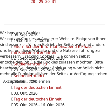
28
29
30
31
Wir benutzen Cookies
08. Sep. 2026
Wir nutzen Cookies auf unserer Website. Einige von ihnen
19:00 Uhr
-
21:00 Uhr
sind essenziell für den Betrieb der Seite, während andere
Eltern-Schüler-Informationsabend E-Phase
uns helfen, diese Website und die Nutzererfahrung zu
mit Klassenlehrer*innen
verbessern (Tracking Cookies). Sie können selbst
21. Sep. 2026
-
25. Sep. 2026
entscheiden, ob Sie die Cookies zulassen möchten. Bitte
Studienfahrten 13
beachten Sie, dass bei einer Ablehnung womöglich nicht
23. Sep. 2026
-
25. Sep. 2026
mehr alle Funktionalitäten der Seite zur Verfügung stehen.
Kennenlernfahrt
Akzeptieren
Ablehnen
03. Okt. 2026
Tag der deutschen Einheit
03. Okt. 2026
Tag der deutschen Einheit
05. Okt. 2026
-
16. Okt. 2026