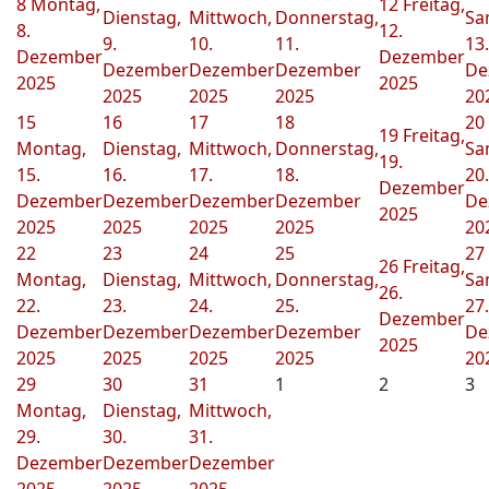
8
Montag,
12
Freitag,
Dienstag,
Mittwoch,
Donnerstag,
Sa
8.
12.
9.
10.
11.
13.
Dezember
Dezember
Dezember
Dezember
Dezember
De
2025
2025
2025
2025
2025
20
15
16
17
18
20
19
Freitag,
Montag,
Dienstag,
Mittwoch,
Donnerstag,
Sa
19.
15.
16.
17.
18.
20.
Dezember
Dezember
Dezember
Dezember
Dezember
De
2025
2025
2025
2025
2025
20
22
23
24
25
27
26
Freitag,
Montag,
Dienstag,
Mittwoch,
Donnerstag,
Sa
26.
22.
23.
24.
25.
27.
Dezember
Dezember
Dezember
Dezember
Dezember
De
2025
2025
2025
2025
2025
20
29
30
31
1
2
3
Montag,
Dienstag,
Mittwoch,
29.
30.
31.
Dezember
Dezember
Dezember