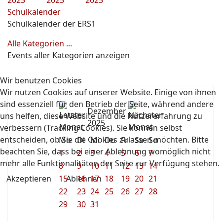
2025
2025
2025
Schulkalender
Schulkalender der ERS1
Alle Kategorien ...
Events aller Kategorien anzeigen
Wir benutzen Cookies
Wir nutzen Cookies auf unserer Website. Einige von ihnen
sind essenziell für den Betrieb der Seite, während andere
Dezember
uns helfen, diese Website und die Nutzererfahrung zu
2025
verbessern (Tracking Cookies). Sie können selbst
entscheiden, ob Sie die Cookies zulassen möchten. Bitte
Mo
Di
Mi
Do
Fr
Sa
So
beachten Sie, dass bei einer Ablehnung womöglich nicht
1
2
3
4
5
6
7
mehr alle Funktionalitäten der Seite zur Verfügung stehen.
8
9
10
11
12
13
14
Akzeptieren
Ablehnen
15
16
17
18
19
20
21
22
23
24
25
26
27
28
29
30
31