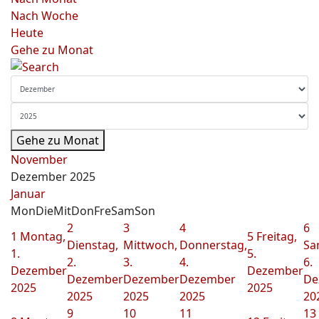
Nach Woche
Heute
Gehe zu Monat
Gehe zu Monat
November
Dezember 2025
Januar
Mon
Die
Mit
Don
Fre
Sam
Son
2
3
4
6
1
Montag,
5
Freitag,
Dienstag,
Mittwoch,
Donnerstag,
Sa
1.
5.
2.
3.
4.
6.
Dezember
Dezember
Dezember
Dezember
Dezember
De
2025
2025
2025
2025
2025
20
9
10
11
13