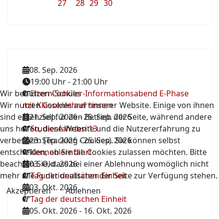
27
28
29
30
08. Sep. 2026
19:00 Uhr
-
21:00 Uhr
Wir benutzen Cookies
Eltern-Schüler-Informationsabend E-Phase
Wir nutzen Cookies auf unserer Website. Einige von ihnen
mit Klassenlehrer*innen
sind essenziell für den Betrieb der Seite, während andere
21. Sep. 2026
-
25. Sep. 2026
uns helfen, diese Website und die Nutzererfahrung zu
Studienfahrten 13
verbessern (Tracking Cookies). Sie können selbst
23. Sep. 2026
-
25. Sep. 2026
entscheiden, ob Sie die Cookies zulassen möchten. Bitte
Kennenlernfahrt
beachten Sie, dass bei einer Ablehnung womöglich nicht
03. Okt. 2026
mehr alle Funktionalitäten der Seite zur Verfügung stehen.
Tag der deutschen Einheit
03. Okt. 2026
Akzeptieren
Ablehnen
Tag der deutschen Einheit
05. Okt. 2026
-
16. Okt. 2026