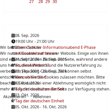
27
28
29
30
08. Sep. 2026
19:00 Uhr
-
21:00 Uhr
Wir benutzen Cookies
Eltern-Schüler-Informationsabend E-Phase
Wir nutzen Cookies auf unserer Website. Einige von ihnen
mit Klassenlehrer*innen
sind essenziell für den Betrieb der Seite, während andere
21. Sep. 2026
-
25. Sep. 2026
uns helfen, diese Website und die Nutzererfahrung zu
Studienfahrten 13
verbessern (Tracking Cookies). Sie können selbst
23. Sep. 2026
-
25. Sep. 2026
entscheiden, ob Sie die Cookies zulassen möchten. Bitte
Kennenlernfahrt
beachten Sie, dass bei einer Ablehnung womöglich nicht
03. Okt. 2026
mehr alle Funktionalitäten der Seite zur Verfügung stehen.
Tag der deutschen Einheit
03. Okt. 2026
Akzeptieren
Ablehnen
Tag der deutschen Einheit
05. Okt. 2026
-
16. Okt. 2026