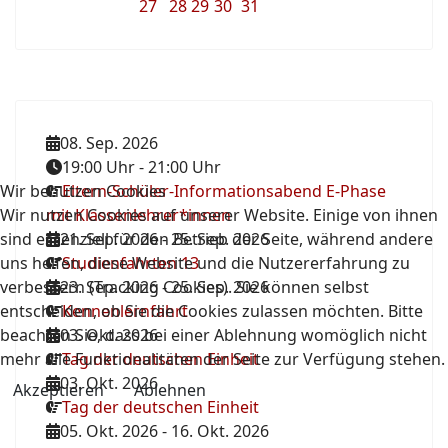
27
28
29
30
31
08. Sep. 2026
19:00 Uhr
-
21:00 Uhr
Wir benutzen Cookies
Eltern-Schüler-Informationsabend E-Phase
Wir nutzen Cookies auf unserer Website. Einige von ihnen
mit Klassenlehrer*innen
sind essenziell für den Betrieb der Seite, während andere
21. Sep. 2026
-
25. Sep. 2026
uns helfen, diese Website und die Nutzererfahrung zu
Studienfahrten 13
verbessern (Tracking Cookies). Sie können selbst
23. Sep. 2026
-
25. Sep. 2026
entscheiden, ob Sie die Cookies zulassen möchten. Bitte
Kennenlernfahrt
beachten Sie, dass bei einer Ablehnung womöglich nicht
03. Okt. 2026
mehr alle Funktionalitäten der Seite zur Verfügung stehen.
Tag der deutschen Einheit
03. Okt. 2026
Akzeptieren
Ablehnen
Tag der deutschen Einheit
05. Okt. 2026
-
16. Okt. 2026