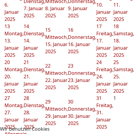
Dienstag,
Mittwoch,
Donnerstag,
6.
10.
11.
7. Januar
8. Januar
9. Januar
Januar
Januar
Januar
2025
2025
2025
2025
2025
2025
13
14
17
18
15
16
Montag,
Dienstag,
Freitag,
Samstag
Mittwoch,
Donnerstag,
13.
14.
17.
18.
15. Januar
16. Januar
Januar
Januar
Januar
Januar
2025
2025
2025
2025
2025
2025
20
21
24
25
22
23
Montag,
Dienstag,
Freitag,
Samstag
Mittwoch,
Donnerstag,
20.
21.
24.
25.
22. Januar
23. Januar
Januar
Januar
Januar
Januar
2025
2025
2025
2025
2025
2025
27
28
31
1
29
30
Montag,
Dienstag,
Freitag,
Mittwoch,
Donnerstag,
27.
28.
31.
29. Januar
30. Januar
Januar
Januar
Januar
2025
2025
2025
2025
2025
Wir benutzen Cookies