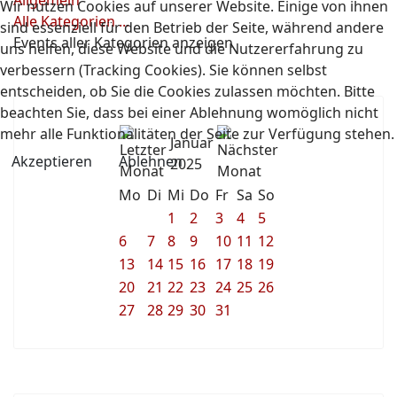
Allgemein
Wir nutzen Cookies auf unserer Website. Einige von ihnen
Alle Kategorien ...
sind essenziell für den Betrieb der Seite, während andere
Events aller Kategorien anzeigen
uns helfen, diese Website und die Nutzererfahrung zu
verbessern (Tracking Cookies). Sie können selbst
entscheiden, ob Sie die Cookies zulassen möchten. Bitte
beachten Sie, dass bei einer Ablehnung womöglich nicht
mehr alle Funktionalitäten der Seite zur Verfügung stehen.
Januar
Akzeptieren
Ablehnen
2025
Mo
Di
Mi
Do
Fr
Sa
So
1
2
3
4
5
6
7
8
9
10
11
12
13
14
15
16
17
18
19
20
21
22
23
24
25
26
27
28
29
30
31