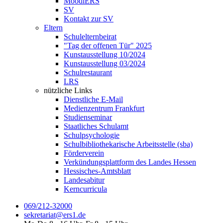
MoodlERS
SV
Kontakt zur SV
Eltern
Schulelternbeirat
"Tag der offenen Tür" 2025
Kunstausstellung 10/2024
Kunstausstellung 03/2024
Schulrestaurant
LRS
nützliche Links
Dienstliche E-Mail
Medienzentrum Frankfurt
Studienseminar
Staatliches Schulamt
Schulpsychologie
Schulbibliothekarische Arbeitsstelle (sba)
Förderverein
Verkündungsplattform des Landes Hessen
Hessisches-Amtsblatt
Landesabitur
Kerncurricula
069/212-32000
sekretariat@ers1.de