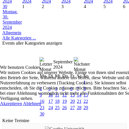
2024
2024
2024
2024
2024
2024
20
30
1
2
3
4
5
6
Montag,
30.
September
2024
Allgemein
Alle Kategorien ...
Events aller Kategorien anzeigen
September
2024
Wir benutzen Cookies
Wir nutzen Cookies auf unserer Website. Einige von ihnen sind essenzie
Mo
Di
Mi
Do
Fr
Sa
So
den Betrieb der Seite, während andere uns helfen, diese Website und d
1
Nutzererfahrung zu verbessern (Tracking Cookies). Sie können selbst
entscheiden, ob Sie die Cookies zulassen möchten. Bitte beachten Sie, 
2
3
4
5
6
7
8
bei einer Ablehnung womöglich nicht mehr alle Funktionalitäten der Se
9
10
11
12
13
14
15
Verfügung stehen.
16
17
18
19
20
21
22
Akzeptieren
Ablehnen
23
24
25
26
27
28
29
30
Keine Termine