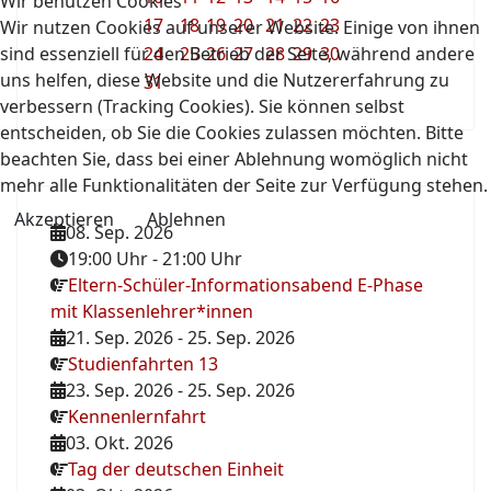
Wir benutzen Cookies
17
18
19
20
21
22
23
Wir nutzen Cookies auf unserer Website. Einige von ihnen
sind essenziell für den Betrieb der Seite, während andere
24
25
26
27
28
29
30
uns helfen, diese Website und die Nutzererfahrung zu
31
verbessern (Tracking Cookies). Sie können selbst
entscheiden, ob Sie die Cookies zulassen möchten. Bitte
beachten Sie, dass bei einer Ablehnung womöglich nicht
mehr alle Funktionalitäten der Seite zur Verfügung stehen.
Akzeptieren
Ablehnen
08. Sep. 2026
19:00 Uhr
-
21:00 Uhr
Eltern-Schüler-Informationsabend E-Phase
mit Klassenlehrer*innen
21. Sep. 2026
-
25. Sep. 2026
Studienfahrten 13
23. Sep. 2026
-
25. Sep. 2026
Kennenlernfahrt
03. Okt. 2026
Tag der deutschen Einheit