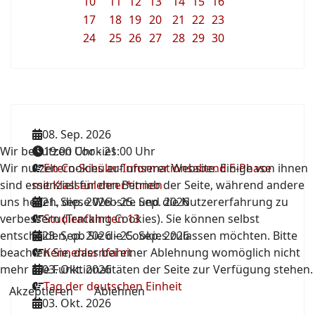
10
11
12
13
14
15
16
17
18
19
20
21
22
23
24
25
26
27
28
29
30
08. Sep. 2026
Wir benutzen Cookies
19:00 Uhr
-
21:00 Uhr
Wir nutzen Cookies auf unserer Website. Einige von ihnen
Eltern-Schüler-Informationsabend E-Phase
sind essenziell für den Betrieb der Seite, während andere
mit Klassenlehrer*innen
uns helfen, diese Website und die Nutzererfahrung zu
21. Sep. 2026
-
25. Sep. 2026
verbessern (Tracking Cookies). Sie können selbst
Studienfahrten 13
entscheiden, ob Sie die Cookies zulassen möchten. Bitte
23. Sep. 2026
-
25. Sep. 2026
beachten Sie, dass bei einer Ablehnung womöglich nicht
Kennenlernfahrt
mehr alle Funktionalitäten der Seite zur Verfügung stehen.
03. Okt. 2026
Tag der deutschen Einheit
Akzeptieren
Ablehnen
03. Okt. 2026