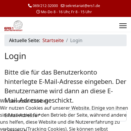
069/212-32000
sekretariat@ers1.de
Mo-Do 8 - 16 Uhr, Fr 8 - 15 Uhr
Aktuelle Seite:
Startseite
Login
Login
Bitte die für das Benutzerkonto
hinterlegte E-Mail-Adresse eingeben. Der
Benutzername wird dann an diese E-
Mail-Adresse geschickt.
Wir benutzen Cookies
Wir nutzen Cookies auf unserer Website. Einige von ihnen
sind essenziell für den Betrieb der Seite, während andere
E-Mail-Adresse
*
uns helfen, diese Website und die Nutzererfahrung zu
verbessern (Tracking Cookies). Sie können selbst