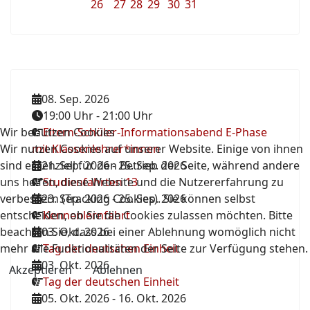
26
27
28
29
30
31
08. Sep. 2026
19:00 Uhr
-
21:00 Uhr
Wir benutzen Cookies
Eltern-Schüler-Informationsabend E-Phase
Wir nutzen Cookies auf unserer Website. Einige von ihnen
mit Klassenlehrer*innen
sind essenziell für den Betrieb der Seite, während andere
21. Sep. 2026
-
25. Sep. 2026
uns helfen, diese Website und die Nutzererfahrung zu
Studienfahrten 13
verbessern (Tracking Cookies). Sie können selbst
23. Sep. 2026
-
25. Sep. 2026
entscheiden, ob Sie die Cookies zulassen möchten. Bitte
Kennenlernfahrt
beachten Sie, dass bei einer Ablehnung womöglich nicht
03. Okt. 2026
mehr alle Funktionalitäten der Seite zur Verfügung stehen.
Tag der deutschen Einheit
03. Okt. 2026
Akzeptieren
Ablehnen
Tag der deutschen Einheit
05. Okt. 2026
-
16. Okt. 2026