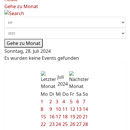
Gehe zu Monat
Gehe zu Monat
Sonntag, 28. Juli 2024
Es wurden keine Events gefunden
Juli
2024
Mo
Di
Mi
Do
Fr
Sa
So
1
2
3
4
5
6
7
8
9
10
11
12
13
14
15
16
17
18
19
20
21
22
23
24
25
26
27
28