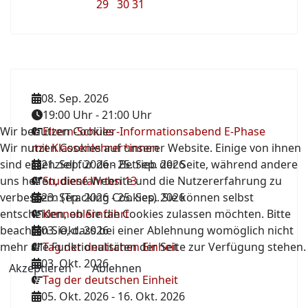
29
30
31
08. Sep. 2026
19:00 Uhr
-
21:00 Uhr
Wir benutzen Cookies
Eltern-Schüler-Informationsabend E-Phase
Wir nutzen Cookies auf unserer Website. Einige von ihnen
mit Klassenlehrer*innen
sind essenziell für den Betrieb der Seite, während andere
21. Sep. 2026
-
25. Sep. 2026
uns helfen, diese Website und die Nutzererfahrung zu
Studienfahrten 13
verbessern (Tracking Cookies). Sie können selbst
23. Sep. 2026
-
25. Sep. 2026
entscheiden, ob Sie die Cookies zulassen möchten. Bitte
Kennenlernfahrt
beachten Sie, dass bei einer Ablehnung womöglich nicht
03. Okt. 2026
mehr alle Funktionalitäten der Seite zur Verfügung stehen.
Tag der deutschen Einheit
03. Okt. 2026
Akzeptieren
Ablehnen
Tag der deutschen Einheit
05. Okt. 2026
-
16. Okt. 2026