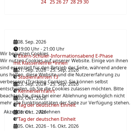
24
25
26
27
28
29
30
08. Sep. 2026
19:00 Uhr
-
21:00 Uhr
Wir benutzen Cookies
Eltern-Schüler-Informationsabend E-Phase
Wir nutzen Cookies auf unserer Website. Einige von ihnen
mit Klassenlehrer*innen
sind essenziell für den Betrieb der Seite, während andere
21. Sep. 2026
-
25. Sep. 2026
uns helfen, diese Website und die Nutzererfahrung zu
Studienfahrten 13
verbessern (Tracking Cookies). Sie können selbst
23. Sep. 2026
-
25. Sep. 2026
entscheiden, ob Sie die Cookies zulassen möchten. Bitte
Kennenlernfahrt
beachten Sie, dass bei einer Ablehnung womöglich nicht
03. Okt. 2026
mehr alle Funktionalitäten der Seite zur Verfügung stehen.
Tag der deutschen Einheit
Akzeptieren
Ablehnen
03. Okt. 2026
Tag der deutschen Einheit
05. Okt. 2026
-
16. Okt. 2026