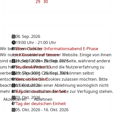
29
30
08. Sep. 2026
19:00 Uhr
-
21:00 Uhr
Wir benutzen Cookies
Eltern-Schüler-Informationsabend E-Phase
Wir nutzen Cookies auf unserer Website. Einige von ihnen
mit Klassenlehrer*innen
sind essenziell für den Betrieb der Seite, während andere
21. Sep. 2026
-
25. Sep. 2026
uns helfen, diese Website und die Nutzererfahrung zu
Studienfahrten 13
verbessern (Tracking Cookies). Sie können selbst
23. Sep. 2026
-
25. Sep. 2026
entscheiden, ob Sie die Cookies zulassen möchten. Bitte
Kennenlernfahrt
beachten Sie, dass bei einer Ablehnung womöglich nicht
03. Okt. 2026
mehr alle Funktionalitäten der Seite zur Verfügung stehen.
Tag der deutschen Einheit
03. Okt. 2026
Akzeptieren
Ablehnen
Tag der deutschen Einheit
05. Okt. 2026
-
16. Okt. 2026